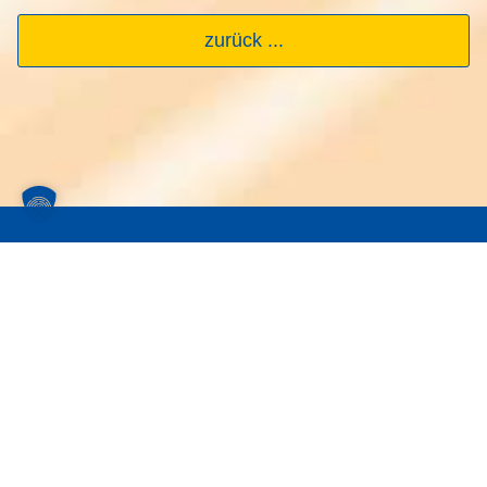
zurück ...
Newsletter
Abonniere unseren Newsletter, um Tipps zu
deiner Webseite zu bekommen.
Newsletter Anmelden
Impressum
Datenschutzerklärung