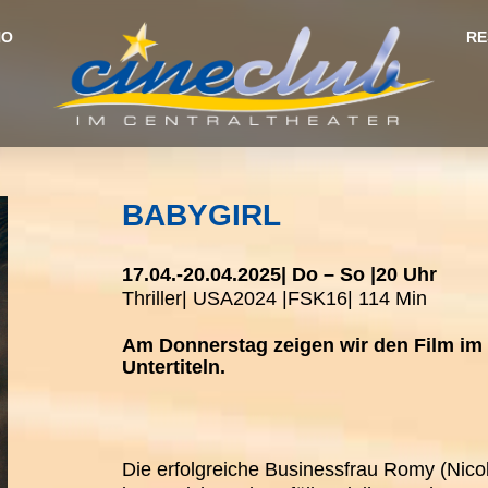
NO
RE
BABYGIRL
17.04.-
20.04.2025
| Do – So |
20 Uhr
Thriller
| USA
2024 |
FSK
16
| 114 Min
Am Donnerstag zeigen wir den Film im 
Untertiteln.
Die erfolgreiche Businessfrau Romy (Nico