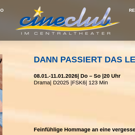
NO
RE
DANN PASSIERT DAS L
08.01.-
11.01.2026
| Do – So |
20 Uhr
Drama
| D
2025 |
FSK
6
| 123 Min
Feinfühlige Hommage an eine vergesse