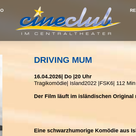
NO
RE
DRIVING MUM
16.04.2026
| Do |
20 Uhr
Tragikomödie
| Island
2022 |
FSK
6
| 112 Min
Der Film läuft im isländischen Original
Eine schwarzhumorige Komödie aus Is